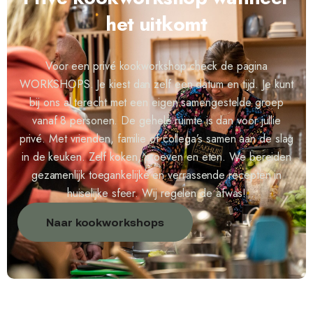
het uitkomt
Voor een privé kookworkshop check de pagina
WORKSHOPS. Je kiest dan zelf een datum en tijd. Je kunt
bij ons al terecht met een eigen samengestelde groep
vanaf 8 personen. De gehele ruimte is dan voor jullie
privé. Met vrienden, familie of collega’s samen aan de slag
in de keuken. Zelf koken, proeven en eten. We bereiden
gezamenlijk toegankelijke en verrassende recepten in
huiselijke sfeer. Wij regelen de afwas!
Naar kookworkshops