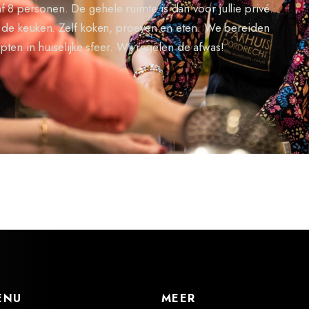
 8 personen. De gehele ruimte is dan voor jullie privé.
in de keuken. Zelf koken, proeven en eten. We bereiden
ten in huiselijke sfeer. Wij regelen de afwas!
ENU
MEER