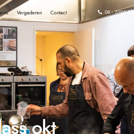
06 - 5196 69
ents
Vergaderen
Contact
ass okt