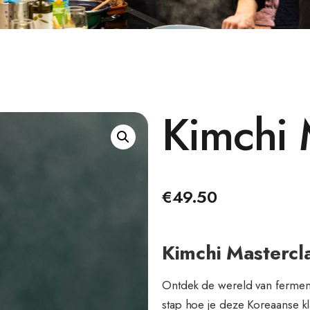
Kimchi 
€
49.50
Kimchi Mastercl
Ontdek de wereld van fermenta
stap hoe je deze Koreaanse kl