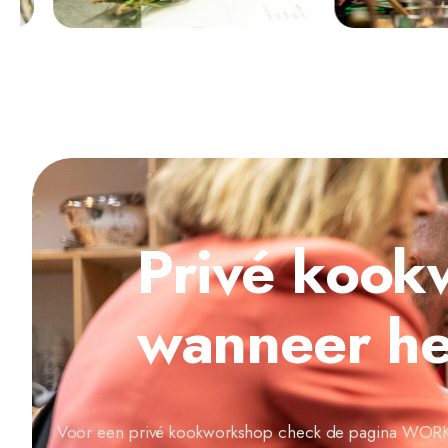
Privé kook
wanneer he
Voor een privé kookworkshop check de pagina WORKSHO