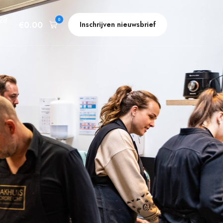
28
0
€
0.00
Inschrijven nieuwsbrief