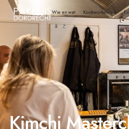
Wie en wat
Kookworkshops
Ev
Kimchi Mastercl