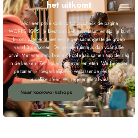
het uitkomt
Voor een privé kookworkshop check de pagina
WORKSHOPS. Je kiest dan zelf een datum en tijd. Je kunt
bij ons al terecht met een eigen samengestelde groep
vanaf 8 personen. De gehele ruimte is dan voor jullie
privé. Met vrienden, familie of collega’s samen aan de slag
in de keuken. Zelf koken, proeven en eten. We bereiden
gezamenlijk toegankelijke en verrassende recepten in
huiselijke sfeer. Wij regelen de afwas!
Naar kookworkshops